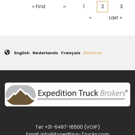
Erste
« First
Vorherige
‹‹
Seite
1
Aktuelle
2
Seite
3
Seitennummerierung
Seite
Seite
Seite
Nächste
››
Letzte
Last »
Seite
Seite
English
Nederlands
Français
Deutsch
Tel: +31-6497-16500 (VOIP)
Email: info@Expedition-Trucks.com