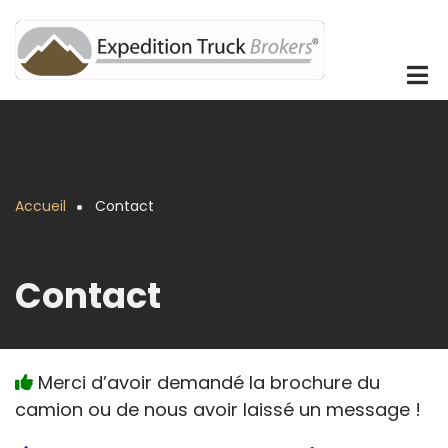
Aller
au
contenu
principal
Accueil
Contact
Fil
d'Ariane
Contact
Merci d’avoir demandé la brochure du
camion ou de nous avoir laissé un message !