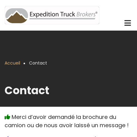
Aller
au
contenu
principal
Accueil
Contact
Fil
d'Ariane
Contact
Merci d’avoir demandé la brochure du
camion ou de nous avoir laissé un message !