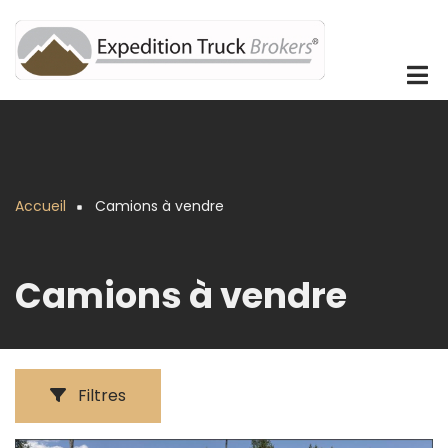
Aller
au
contenu
principal
Accueil
Camions à vendre
Fil
d'Ariane
Camions à vendre
Filtres