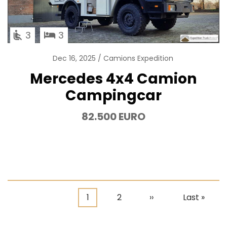
3
3
Dec 16, 2025
Camions Expedition
Mercedes 4x4 Camion
Campingcar
82.500 EURO
Page
1
Page
2
Page
››
Dernière
Last »
Pagination
courante
suivante
page