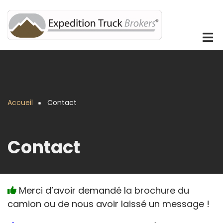
Aller
au
contenu
principal
Accueil
Contact
Fil
d'Ariane
Contact
Merci d’avoir demandé la brochure du
camion ou de nous avoir laissé un message !