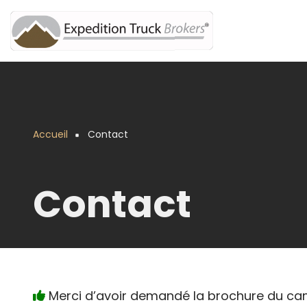
Aller
au
contenu
principal
Accueil
Contact
Fil
d'Ariane
Contact
Merci d’avoir demandé la brochure du ca