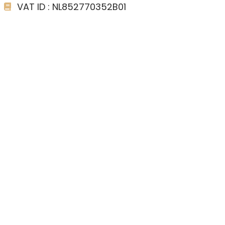
VAT ID : NL852770352B01