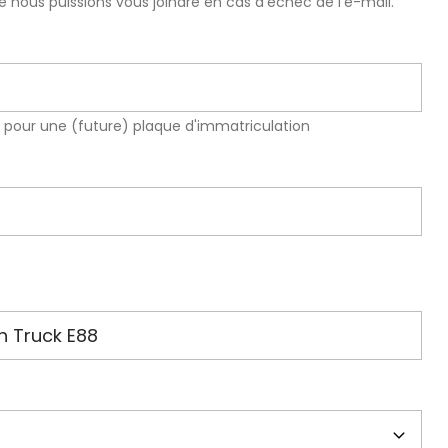
e nous puissions vous joindre en cas d'échec de l'e-mail.
z pour une (future) plaque d'immatriculation