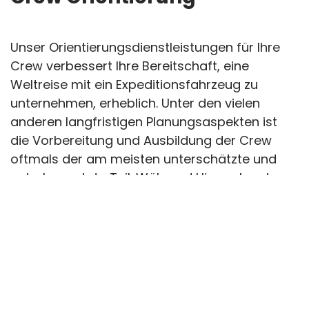
Unser Orientierungsdienstleistungen für Ihre
Crew verbessert Ihre Bereitschaft, eine
Weltreise mit ein Expeditionsfahrzeug zu
unternehmen, erheblich. Unter den vielen
anderen langfristigen Planungsaspekten ist
die Vorbereitung und Ausbildung der Crew
oftmals der am meisten unterschätzte und
unterbewertete Teil. Während Himmel und
Erde in Bewegung gesetzt werden, um sich
den idealen Truck zu sichern, wird oftmals
wenig bis gar nicht darauf geachtet, was die
zukünftige Reise für die Crew tatsächlich
bedeutet. Der Kauf eines Trucks, mit dem man
auch in abgelegene Regionen fahren kann,
setzt zumindest voraus, dass die Crew weiß,