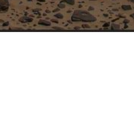
ervices
erlandfahrzeug stellt für viele ein lang ersehnter 
er eigenen Wohnung und im eigenen Tempo zu en
liches Wohnmobil besitzen, liegt die Inspiration 
ichtlich strengen Vorschriften für das Abstellen 
n, was mehr Autonomie und ein wesentlich robuste
e einfach nicht gewachsen.