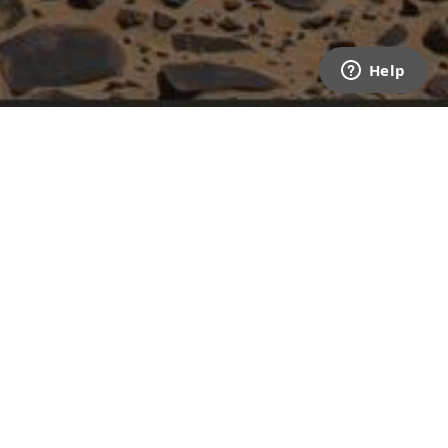
Traum dar: Die inspirierende Idee,
tdecken, hat in den vergangenen
darin, möglichst (weit) weg zu kommen von
von Wohnmobile. Oftmals geht es darum, Ziele
res Fahrzeug erfordert. Denn ein