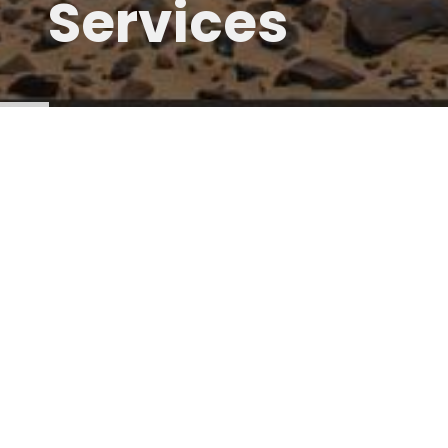
Services
Einführung Orientierungs S
Eine Weltreise mit einem Expeditions- oder Üb
unabhängig andere Kontinente im Komfort d
Jahrzehnten unzählige Menschen begeistert.
Auch für diejenigen, die bereits ein herkömm
überfüllten Touristenregionen mit den offens
jenseits der ausgetretenen Pfade anzusteuer
herkömmliches Wohnmobil ist dieser Aufgab