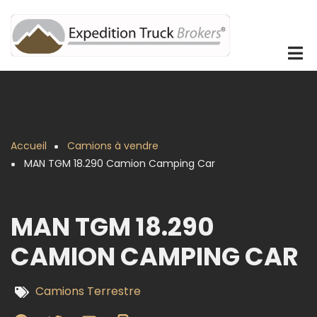
Aller
au
contenu
principal
Accueil
Camions à vendre
Fil
MAN TGM 18.290 Camion Camping Car
d'Ariane
MAN TGM 18.290
CAMION CAMPING CAR
Camions Terrestre