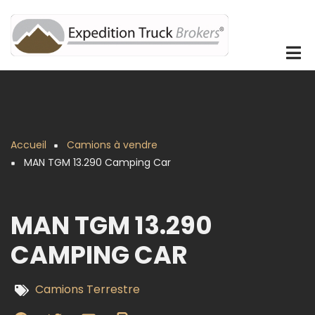
Aller
au
contenu
principal
Accueil
Camions à vendre
Fil
MAN TGM 13.290 Camping Car
d'Ariane
MAN TGM 13.290
CAMPING CAR
Camions Terrestre