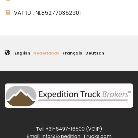
VAT ID : NL852770352B01
English
Nederlands
Français
Deutsch
Tel: +31-6497-16500 (VOIP)
Email: info@Expedition-Trucks.com