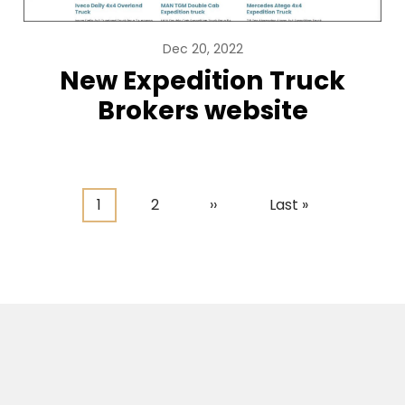
Dec 20, 2022
New Expedition Truck
Brokers website
Huidige
1
Pagina
2
Volgende
››
Laatste
Last »
pagina
pagina
pagina