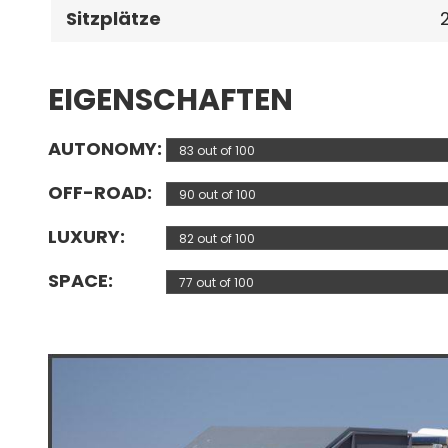
Sitzplätze
EIGENSCHAFTEN
AUTONOMY
83 out of 100
OFF-ROAD
90 out of 100
LUXURY
82 out of 100
SPACE
77 out of 100