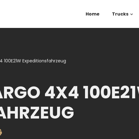
Home
Trucks
4 100E21W Expeditionsfahrzeug
RGO 4X4 100E2
FAHRZEUG