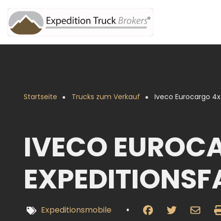
Direkt
zum
Inhalt
Startseite
Trucks zum Verkauf
Iveco Eurocargo 4x
Pfadnavigation
IVECO EUROCA
EXPEDITIONS
Expeditionsmobile