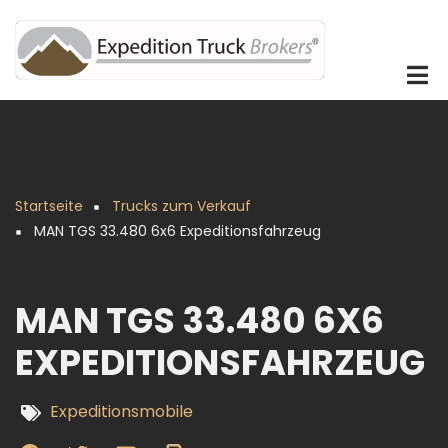
Direkt
zum
Inhalt
Startseite
Trucks zum Verkauf
Pfadnavigation
MAN TGS 33.480 6x6 Expeditionsfahrzeug
MAN TGS 33.480 6X6
EXPEDITIONSFAHRZEUG
Expeditionsmobile