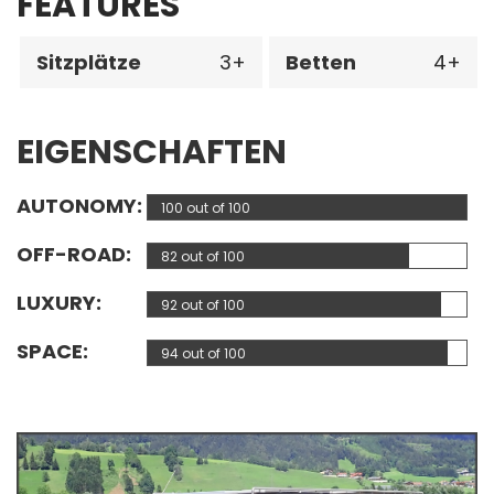
FEATURES
Sitzplätze
3
Betten
4
EIGENSCHAFTEN
AUTONOMY
100 out of 100
OFF-ROAD
82 out of 100
LUXURY
92 out of 100
SPACE
94 out of 100