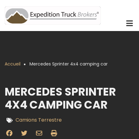
Aller
au
contenu
principal
Accueil
Mercedes Sprinter 4x4 camping car
Fil
d'Ariane
MERCEDES SPRINTER
4X4 CAMPING CAR
Camions Terrestre