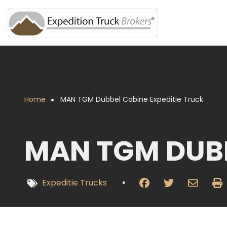
Overslaan
en
naar
de
inhoud
gaan
Home
MAN TGM Dubbel Cabine Expeditie Truck
Kruimelpad
MAN TGM DUBB
Expeditie Trucks