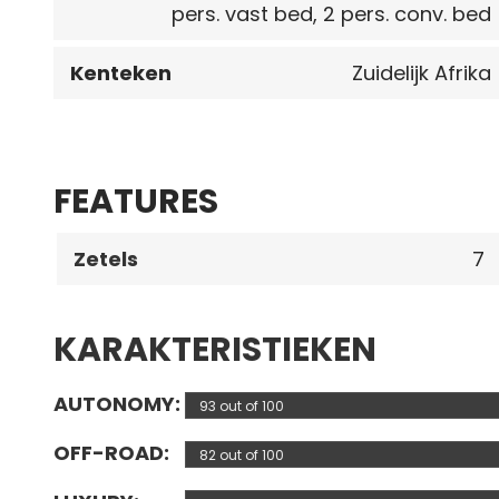
pers. vast bed, 2 pers. conv. bed
Kenteken
Zuidelijk Afrika
FEATURES
Zetels
7
KARAKTERISTIEKEN
AUTONOMY
93 out of 100
OFF-ROAD
82 out of 100