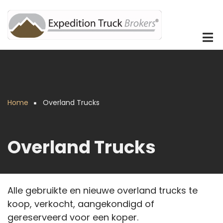
Overslaan
en
naar
de
inhoud
gaan
Home
Overland Trucks
Kruimelpad
Overland Trucks
Alle gebruikte en nieuwe overland trucks te
koop, verkocht, aangekondigd of
gereserveerd voor een koper.