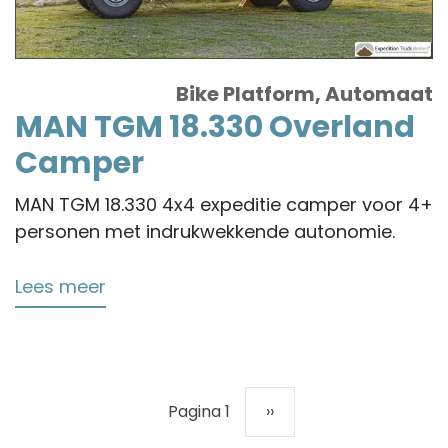
Bike Platform, Automaat
MAN TGM 18.330 Overland
Camper
MAN TGM 18.330 4x4 expeditie camper voor 4+
personen met indrukwekkende autonomie.
Lees meer
over
MAN
TGM
18.330
Overland
Pagina 1
Volgende
››
Paginering
Camper