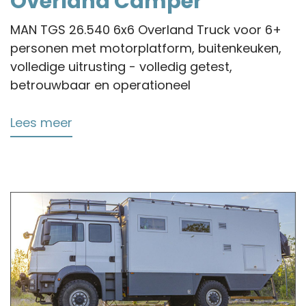
Overland Camper
MAN TGS 26.540 6x6 Overland Truck voor 6+
personen met motorplatform, buitenkeuken,
volledige uitrusting - volledig getest,
betrouwbaar en operationeel
Lees meer
over
MAN
TGS
6x6
26.540
Overland
Camper