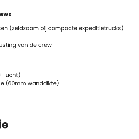
rews
tsen (zeldzaam bij compacte expeditietrucks)
usting van de crew
+ lucht)
tie (60mm wanddikte)
ie