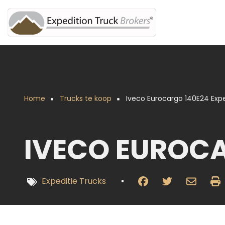
Overslaan
en
naar
de
inhoud
gaan
Home
Trucks te koop
Iveco Eurocargo 140E24 Expe
Kruimelpad
IVECO EUROCA
Expeditie Trucks