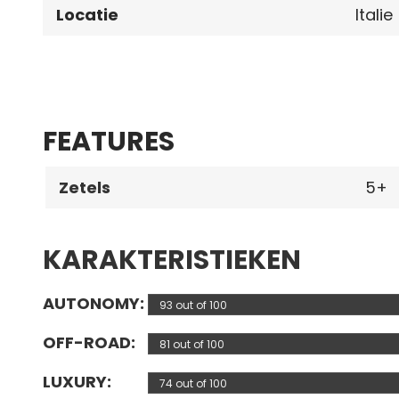
Locatie
Italie
FEATURES
Zetels
5
KARAKTERISTIEKEN
AUTONOMY
93 out of 100
OFF-ROAD
81 out of 100
LUXURY
74 out of 100