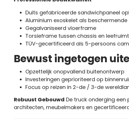
Duits gefabriceerde sandwichpaneel o
Aluminium exoskelet als beschermende 
Gegalvaniseerd vloerframe
Torsieframe tussen chassis en leefruim
TÜV-gecertificeerd als 5-persoons ca
Bewust ingetogen uiter
Opzettelijk onopvallend buitenontwerp
Investeringen geprioriteerd op binnenr
Focus op reizen in 2-de / 3-de wereldla
Robuust Gebouwd
De truck onderging een
architecten, meubelmakers en gecertificeerd