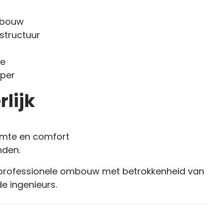
pbouw
structuur
te
mper
lijk
uimte en comfort
nden.
 professionele ombouw met betrokkenheid van
e ingenieurs.