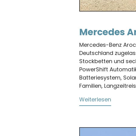
Mercedes Ar
Mercedes-Benz Arocs
Deutschland zugelass
Stockbetten und sech
PowerShift Automatik
Batteriesystem, Sola
Familien, Langzeitrei
Weiterlesen
über
Mercede
Arocs
1836
Fernreis