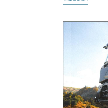
MAN
4x4
Fernreis