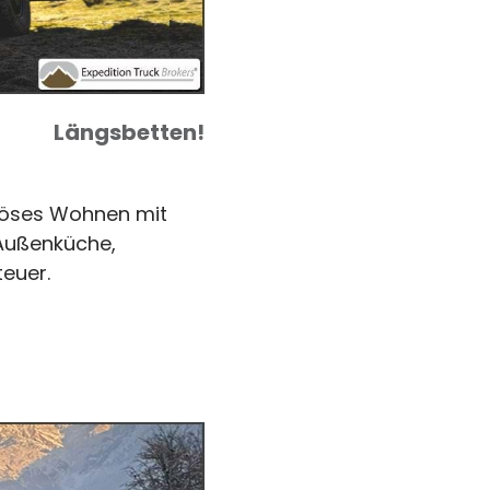
Längsbetten!
riöses Wohnen mit
 Außenküche,
teuer.