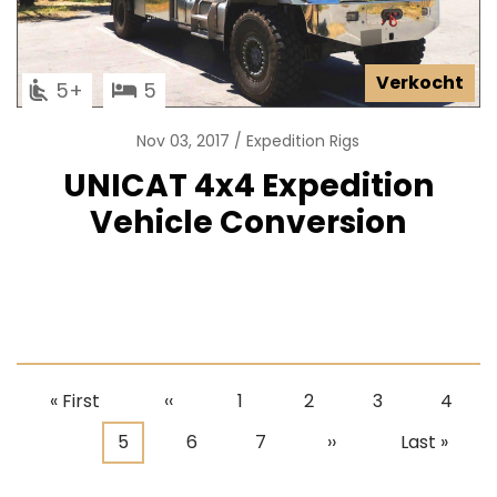
Verkocht
5
5
Nov 03, 2017
Expedition Rigs
UNICAT 4x4 Expedition
Vehicle Conversion
Eerste
« First
Vorige
‹‹
Pagina
1
Pagina
2
Pagina
3
Pagin
4
Paginering
pagina
pagina
Huidige
5
Pagina
6
Pagina
7
Volgende
››
Laatste
Last »
pagina
pagina
pagina