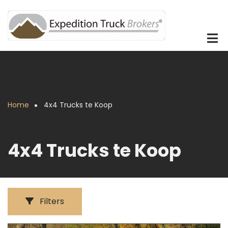
Overslaan
en
naar
de
inhoud
gaan
Home
4x4 Trucks te Koop
Kruimelpad
4x4 Trucks te Koop
Filters