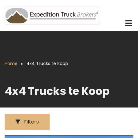
Overslaan
en
naar
de
inhoud
gaan
Home
4x4 Trucks te Koop
Kruimelpad
4x4 Trucks te Koop
Filters