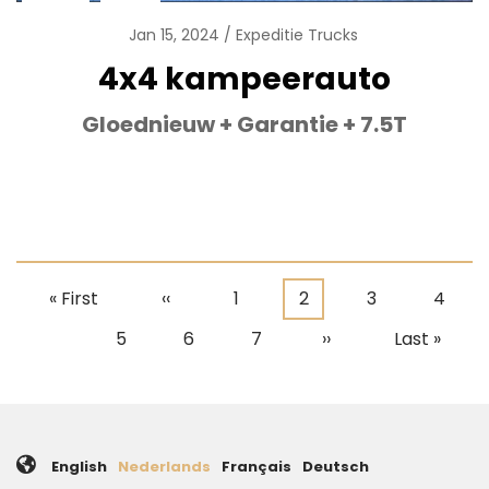
Jan 15, 2024
Expeditie Trucks
4x4 kampeerauto
Gloednieuw + Garantie + 7.5T
Eerste
« First
Vorige
‹‹
Pagina
1
Huidige
2
Pagina
3
Pagin
4
Paginering
pagina
pagina
pagina
Pagina
5
Pagina
6
Pagina
7
Volgende
››
Laatste
Last »
pagina
pagina
English
Nederlands
Français
Deutsch