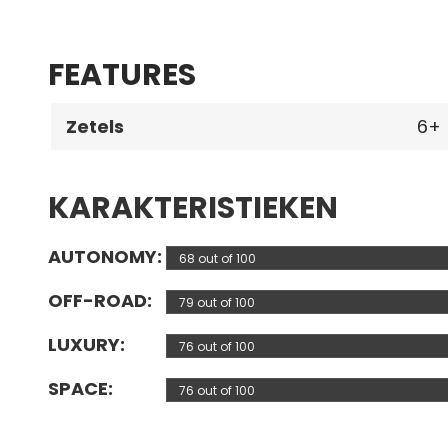
FEATURES
Zetels
6
KARAKTERISTIEKEN
AUTONOMY
68 out of 100
OFF-ROAD
79 out of 100
LUXURY
76 out of 100
SPACE
76 out of 100