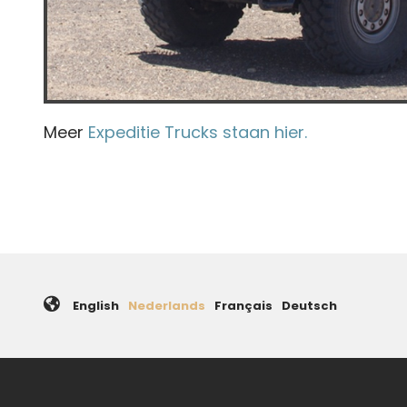
Meer
Expeditie Trucks staan hier.
English
Nederlands
Français
Deutsch