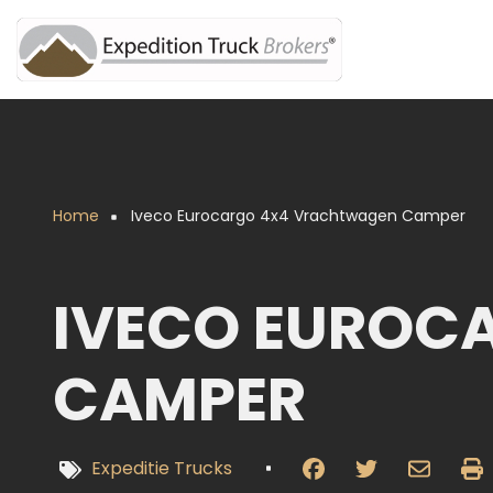
Overslaan
en
naar
de
inhoud
gaan
Home
Iveco Eurocargo 4x4 Vrachtwagen Camper
Kruimelpad
IVECO EUROC
CAMPER
Expeditie Trucks