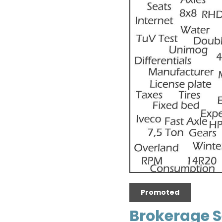
Promoted
Brokerage S