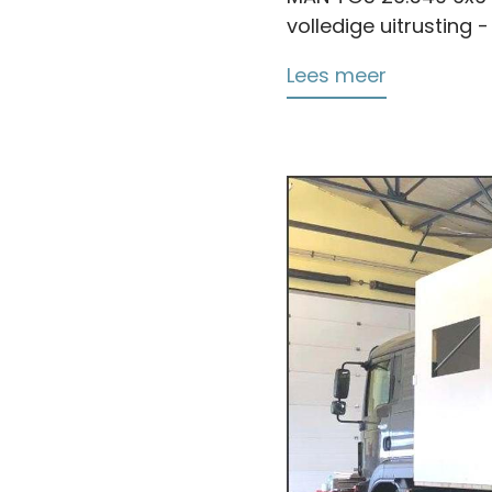
volledige uitrusting 
Lees meer
over
MAN
TGS
6x6
26.540
Overland
Camper