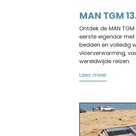
MAN TGM 13.
Ontdek de MAN TGM 1
eerste eigenaar met 6
bedden en volledig w
vloerverwarming, va
wereldwijde reizen.
Lees meer
over
MAN
TGM
13.290
Overland
Truck